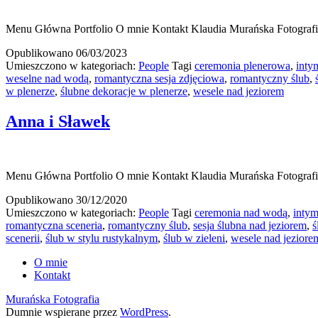
Menu Główna Portfolio O mnie Kontakt Klaudia Murańska Fotografia
Opublikowano
06/03/2023
Umieszczono w kategoriach:
People
Tagi
ceremonia plenerowa
,
inty
weselne nad wodą
,
romantyczna sesja zdjęciowa
,
romantyczny ślub
,
w plenerze
,
ślubne dekoracje w plenerze
,
wesele nad jeziorem
Anna i Sławek
Menu Główna Portfolio O mnie Kontakt Klaudia Murańska Fotografia
Opublikowano
30/12/2020
Umieszczono w kategoriach:
People
Tagi
ceremonia nad wodą
,
intym
romantyczna sceneria
,
romantyczny ślub
,
sesja ślubna nad jeziorem
,
ś
scenerii
,
ślub w stylu rustykalnym
,
ślub w zieleni
,
wesele nad jeziore
O mnie
Kontakt
Murańska Fotografia
Dumnie wspierane przez
WordPress
.