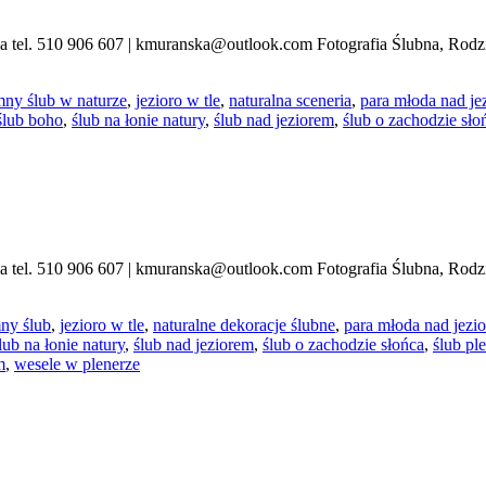
 tel. 510 906 607 | kmuranska@outlook.com Fotografia Ślubna, Rodz
mny ślub w naturze
,
jezioro w tle
,
naturalna sceneria
,
para młoda nad je
ślub boho
,
ślub na łonie natury
,
ślub nad jeziorem
,
ślub o zachodzie sło
 tel. 510 906 607 | kmuranska@outlook.com Fotografia Ślubna, Rodz
ny ślub
,
jezioro w tle
,
naturalne dekoracje ślubne
,
para młoda nad jezi
lub na łonie natury
,
ślub nad jeziorem
,
ślub o zachodzie słońca
,
ślub pl
m
,
wesele w plenerze